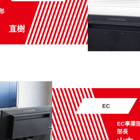
部
川 直樹
EC
EC事業
部長