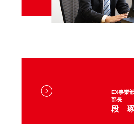
EX事業
部長
段 