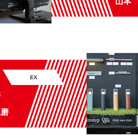
山本
EX
部
琢磨