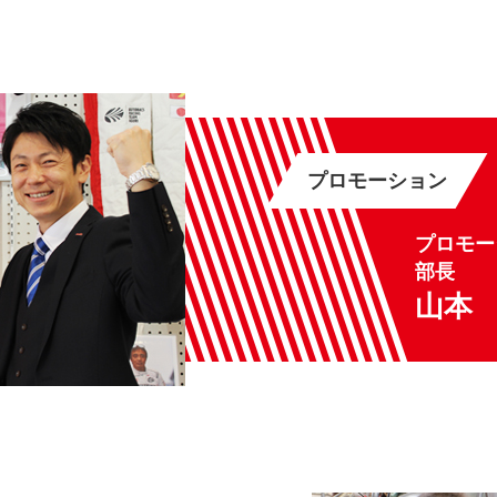
プロモーション
プロモー
部長
山本