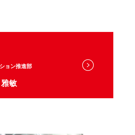
ション推進部
 雅敏