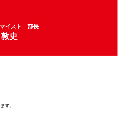
マイスト 部長
 敦史
います。