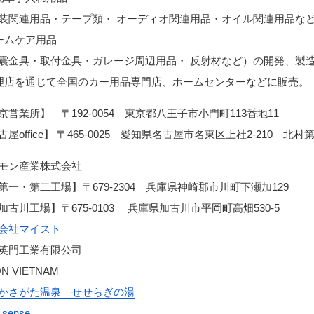
装関連用品・テープ類・ オーディオ関連用品・オイル関連用品な
ームケア用品
震金具・取付金具・ガレージ周辺用品・ 反射材など）の開発、製
理店を通じて全国のカー用品専門店、ホームセンターなどに販売。
京営業所】 〒192-0054 東京都八王子市小門町113番地11
古屋office】 〒465-0025 愛知県名古屋市名東区上社2-210 北村
モン産業株式会社
一・第二工場】〒679-2304 兵庫県神崎郡市川町下瀬加129
古川工場】〒675-0103 兵庫県加古川市平岡町高畑530-5
会社マイスト
英門工業有限公司
N VIETNAM
かさがた温泉 せせらぎの湯
 sense