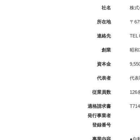
社名
株式
所在地
〒6
連絡先
TEL 
創業
昭和
資本金
9,5
代表者
代表
従業員数
12
適格請求書
T714
発行事業者
登録番号
事業内容
●自