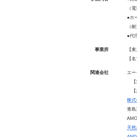
（電
●ホ
（耐
●代
事業所
【東
【名
関連会社
エー
【第
【加
株式
青島
AMO
天然
AND