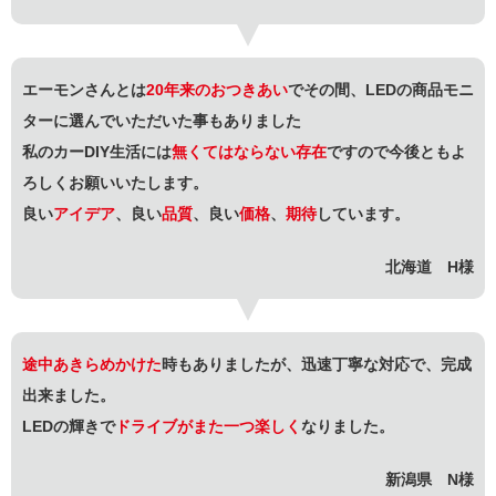
エーモンさんとは
20年来のおつきあい
でその間、LEDの商品モニ
ターに選んでいただいた事もありました
私のカーDIY生活には
無くてはならない存在
ですので今後ともよ
ろしくお願いいたします。
良い
アイデア
、良い
品質
、良い
価格
、
期待
しています。
北海道 H様
途中あきらめかけた
時もありましたが、迅速丁寧な対応で、完成
出来ました。
LEDの輝きで
ドライブがまた一つ楽しく
なりました。
新潟県 N様