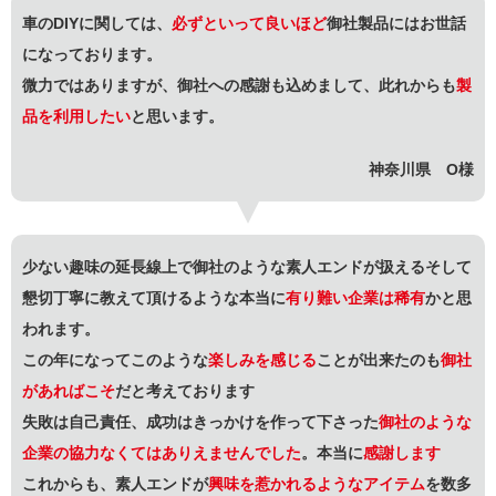
車のDIYに関しては、
必ずといって良いほど
御社製品にはお世話
になっております。
微力ではありますが、御社への感謝も込めまして、此れからも
製
品を利用したい
と思います。
神奈川県 O様
少ない趣味の延長線上で御社のような素人エンドが扱えるそして
懇切丁寧に教えて頂けるような本当に
有り難い企業は稀有
かと思
われます。
この年になってこのような
楽しみを感じる
ことが出来たのも
御社
があればこそ
だと考えております
失敗は自己責任、成功はきっかけを作って下さった
御社のような
企業の協力なくてはありえませんでした
。本当に
感謝します
これからも、素人エンドが
興味を惹かれるようなアイテム
を数多