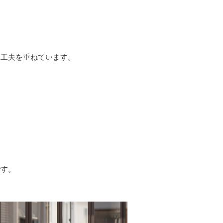
。
う工夫を重ねています。
です。