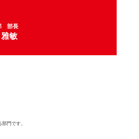
部 部長
 雅敏
る部門です。