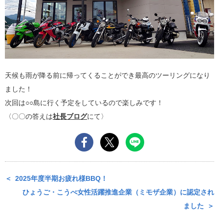
天候も雨が降る前に帰ってくることができ最高のツーリングになり
ました！
次回は○○島に行く予定をしているので楽しみです！
〈〇〇の答えは
社長ブログ
にて
〉
2025年度半期お疲れ様BBQ！
ひょうご・こうべ女性活躍推進企業（ミモザ企業）に認定され
ました