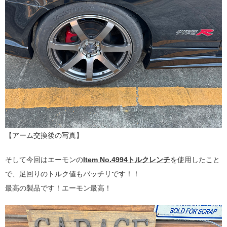
【アーム交換後の写真】
そして今回はエーモンの
Item No.4994トルクレンチ
を使用したこと
で、足回りのトルク値もバッチリです！！
最高の製品です！エーモン最高！