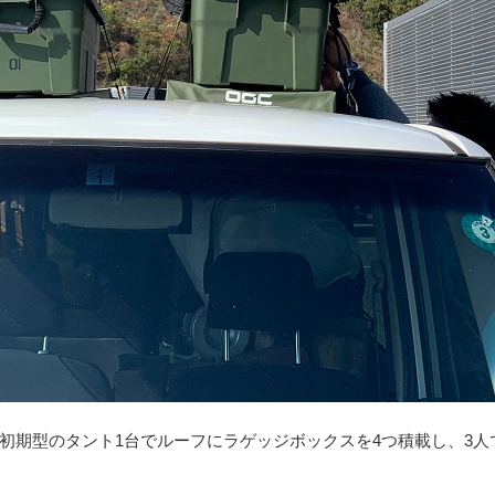
初期型のタント1台でルーフにラゲッジボックスを4つ積載し、3人