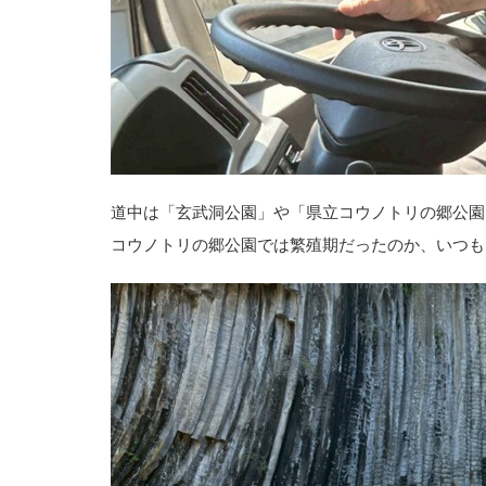
道中は「玄武洞公園」や「県立コウノトリの郷公園
コウノトリの郷公園では繁殖期だったのか、いつも