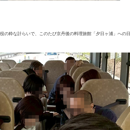
。
締役の粋な計らいで、このたび京丹後の料理旅館「夕日ヶ浦」への