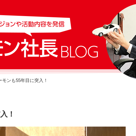
ーモンも55年目に突入！
突入！