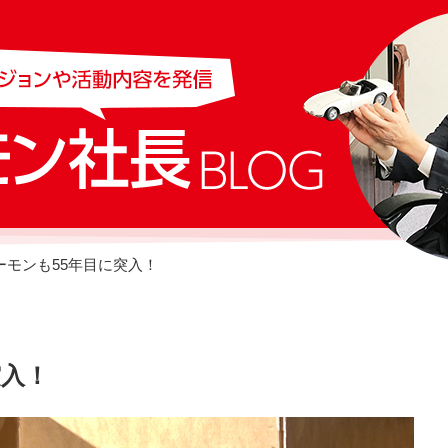
ーモンも55年目に突入！
突入！